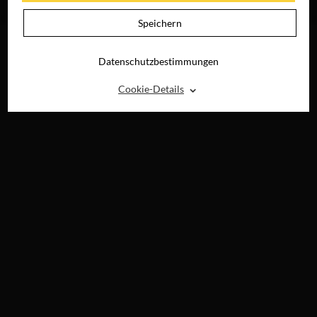
BLU-RAY &
DIGITAL
Speichern
Datenschutzbestimmungen
⌃
Cookie-Details