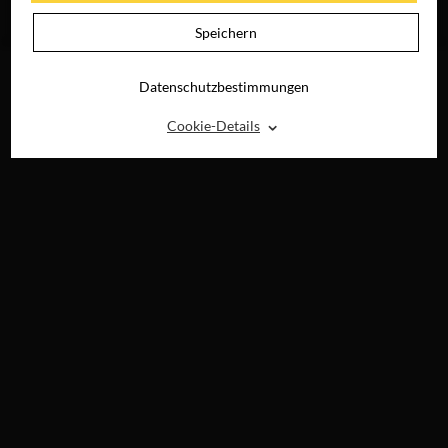
RAY, DVD &
JETZT AUF BLU-
DIGITAL
RAY, DVD &
Speichern
DIGITAL
Datenschutzbestimmungen
⌃
Cookie-Details