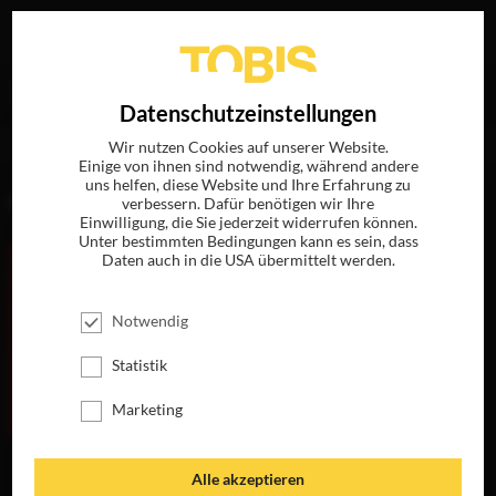
Ihre Suche nach
„Catherine George“
ergab folgende
EN
Datenschutzeinstellungen
Treffer
Wir nutzen Cookies auf unserer Website.
Einige von ihnen sind notwendig, während andere
uns helfen, diese Website und Ihre Erfahrung zu
FILME
verbessern. Dafür benötigen wir Ihre
Einwilligung, die Sie jederzeit widerrufen können.
Unter bestimmten Bedingungen kann es sein, dass
Daten auch in die USA übermittelt werden.
Notwendig
Statistik
Marketing
THE DINNER
EIN EINZIGER
Alle akzeptieren
AUGENBLICK
JETZT AUF BLU-