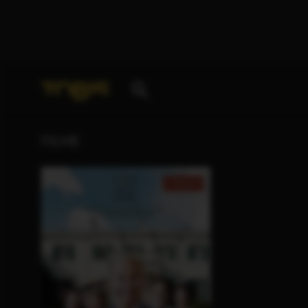
Ihre Suche nach
„Chris Lyons“
ergab folgende Treff
FILME