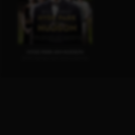
HYDE PARK AM HUDSON
JETZT AUF BLU-RAY, DVD & DIGITAL