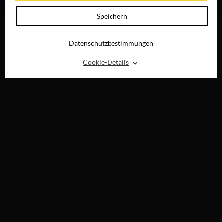
RAY, DVD &
DIGITAL
Speichern
Datenschutzbestimmungen
⌃
Cookie-Details