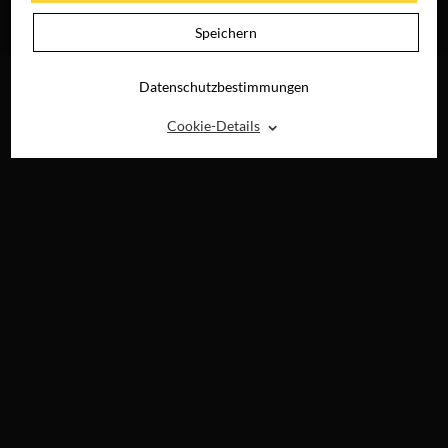
JETZT AUF BLU-
JETZT AUF BLU-
RAY, DVD &
RAY, DVD &
Speichern
DIGITAL
DIGITAL
Datenschutzbestimmungen
⌃
Cookie-Details