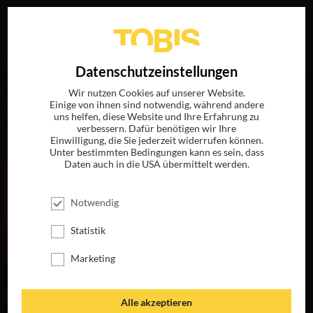
Ihre Suche nach
„Cyril Moisson“
ergab folgende Treffer
EN
Datenschutzeinstellungen
Wir nutzen Cookies auf unserer Website.
Einige von ihnen sind notwendig, während andere
FILME
uns helfen, diese Website und Ihre Erfahrung zu
verbessern. Dafür benötigen wir Ihre
Einwilligung, die Sie jederzeit widerrufen können.
Unter bestimmten Bedingungen kann es sein, dass
Daten auch in die USA übermittelt werden.
Notwendig
Statistik
Marketing
L'AUBERGE
L'AUBERGE
ESPAGNOLE -
ESPAGNOLE -
WIEDERSEHEN IN
BARCELONA FÜR
Alle akzeptieren
ST. PETERSBURG
EIN JAHR