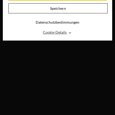
RAY, DVD &
DIGITAL
Speichern
Datenschutzbestimmungen
⌃
Cookie-Details