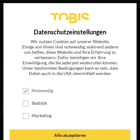
Ihre Suche nach
„Dan Wich“
ergab folgende Treffer
EN
Datenschutzeinstellungen
Wir nutzen Cookies auf unserer Website.
Einige von ihnen sind notwendig, während andere
FILME
uns helfen, diese Website und Ihre Erfahrung zu
verbessern. Dafür benötigen wir Ihre
Einwilligung, die Sie jederzeit widerrufen können.
Unter bestimmten Bedingungen kann es sein, dass
Daten auch in die USA übermittelt werden.
Notwendig
Statistik
Marketing
EIN SCHOTTE
MACHT NOCH
KEINEN SOMMER
Alle akzeptieren
JETZT AUF BLU-