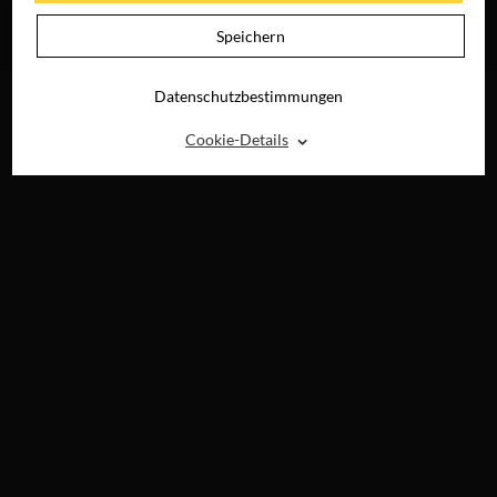
KEINEN SOMMER
JETZT AUF BLU-
Speichern
RAY, DVD &
DIGITAL
Datenschutzbestimmungen
⌃
Cookie-Details