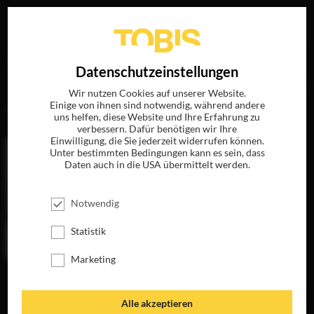
Ihre Suche nach
„David Nicholls“
ergab folgende Treffer
EN
Datenschutzeinstellungen
Wir nutzen Cookies auf unserer Website.
Einige von ihnen sind notwendig, während andere
FILME
uns helfen, diese Website und Ihre Erfahrung zu
verbessern. Dafür benötigen wir Ihre
Einwilligung, die Sie jederzeit widerrufen können.
Unter bestimmten Bedingungen kann es sein, dass
Daten auch in die USA übermittelt werden.
Notwendig
Statistik
Marketing
ZWEI AN EINEM
TAG
JETZT AUF BLU-
Alle akzeptieren
RAY, DVD &