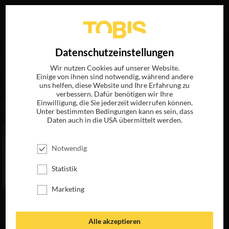
Ihre Suche nach
„Deborah Aal“
ergab folgende Treffer
EN
Datenschutzeinstellungen
Wir nutzen Cookies auf unserer Website.
Einige von ihnen sind notwendig, während andere
FILME
uns helfen, diese Website und Ihre Erfahrung zu
verbessern. Dafür benötigen wir Ihre
Einwilligung, die Sie jederzeit widerrufen können.
Unter bestimmten Bedingungen kann es sein, dass
Daten auch in die USA übermittelt werden.
Notwendig
Statistik
Marketing
SWEET
NOVEMBER
JETZT AUF DVD &
Alle akzeptieren
DIGITAL