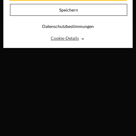
HEINZELMÄNNCHEN
JETZT AUF DVD,
Speichern
BLU-RAY &
DIGITAL
Datenschutzbestimmungen
⌃
Cookie-Details