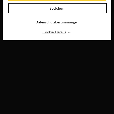
JETZT AUF BLU-
RAY, DVD &
Speichern
DIGITAL
Datenschutzbestimmungen
⌃
Cookie-Details