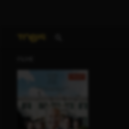
Ihre Suche nach
„Dinah Collin“
ergab folgende Tref
FILME