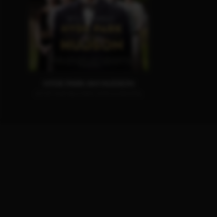
HYDE PARK AM HUDSON
JETZT AUF BLU-RAY, DVD & DIGITAL