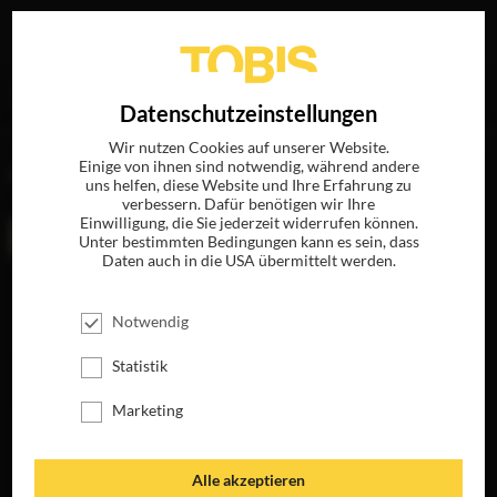
Ihre Suche nach
„Don Burgess“
ergab folgende Treffer
EN
Datenschutzeinstellungen
Wir nutzen Cookies auf unserer Website.
Einige von ihnen sind notwendig, während andere
FILME
uns helfen, diese Website und Ihre Erfahrung zu
verbessern. Dafür benötigen wir Ihre
Einwilligung, die Sie jederzeit widerrufen können.
Unter bestimmten Bedingungen kann es sein, dass
Daten auch in die USA übermittelt werden.
Notwendig
Statistik
Marketing
THE BOOK OF ELI
JETZT AUF BLU-
RAY, DVD &
Alle akzeptieren
DIGITAL