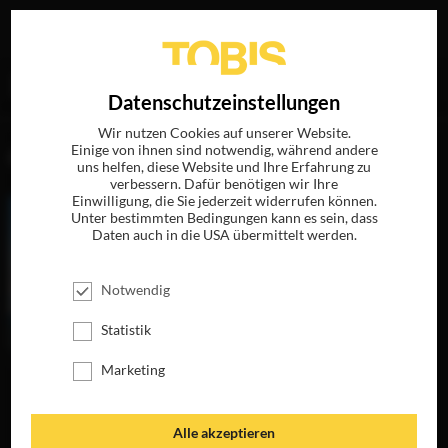
Ihre Suche nach
„Edward Zwick“
ergab folgende Treffer
EN
Datenschutzeinstellungen
Wir nutzen Cookies auf unserer Website.
Einige von ihnen sind notwendig, während andere
FILME
uns helfen, diese Website und Ihre Erfahrung zu
verbessern. Dafür benötigen wir Ihre
Einwilligung, die Sie jederzeit widerrufen können.
Unter bestimmten Bedingungen kann es sein, dass
Daten auch in die USA übermittelt werden.
Notwendig
Statistik
Marketing
DIE FRAU, DIE
VORAUSGEHT
JETZT AUF DVD,
Alle akzeptieren
BLU-RAY &