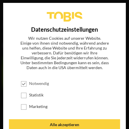
Ihre Suche nach
„Eion Bailey“
ergab folgende Treffer
EN
Datenschutzeinstellungen
Wir nutzen Cookies auf unserer Website.
Einige von ihnen sind notwendig, während andere
FILME
uns helfen, diese Website und Ihre Erfahrung zu
verbessern. Dafür benötigen wir Ihre
Einwilligung, die Sie jederzeit widerrufen können.
Unter bestimmten Bedingungen kann es sein, dass
Daten auch in die USA übermittelt werden.
Notwendig
Statistik
Marketing
MINDHUNTERS
JETZT AUF BLU-
RAY, DVD &
Alle akzeptieren
DIGITAL