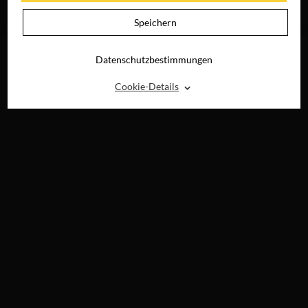
JETZT AUF BLU-
RAY, DVD &
Speichern
DIGITAL
Datenschutzbestimmungen
⌃
Cookie-Details