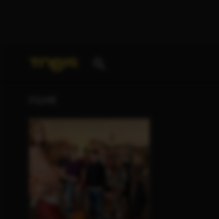
Ihre Suche nach
„Franziska Schlattner“
ergab folge
FILME