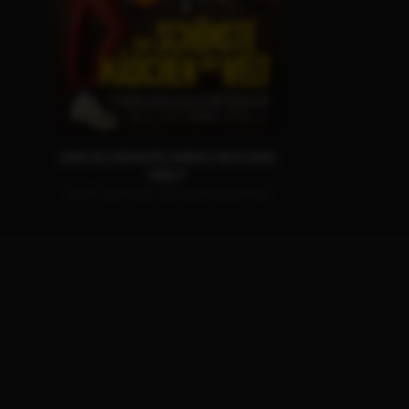
DAS SCHÖNSTE MÄDCHEN DER
WELT
JETZT AUF DVD, BLU-RAY & DIGITAL