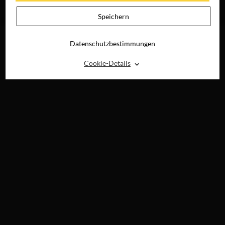
JETZT AUF BLU-
JETZT AUF BLU-
RAY, DVD &
RAY, DVD &
Speichern
DIGITAL
DIGITAL
Datenschutzbestimmungen
⌃
Cookie-Details