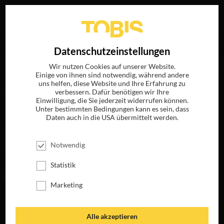
Ihre Suche nach
„Freddie Highmore“
ergab folgende
EN
Datenschutzeinstellungen
Treffer
Wir nutzen Cookies auf unserer Website.
Einige von ihnen sind notwendig, während andere
uns helfen, diese Website und Ihre Erfahrung zu
FILME
verbessern. Dafür benötigen wir Ihre
Einwilligung, die Sie jederzeit widerrufen können.
Unter bestimmten Bedingungen kann es sein, dass
Daten auch in die USA übermittelt werden.
Notwendig
Statistik
Marketing
ARTHUR UND DIE
DER KLANG DES
Alle akzeptieren
MINIMOYS 2
HERZENS