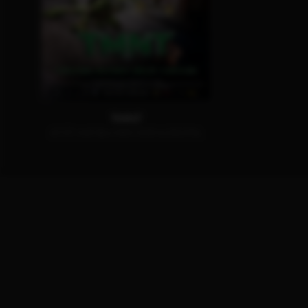
TMNT
JETZT AUF BLU-RAY, DVD & DIGITAL