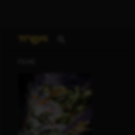
Ihre Suche nach
„Frederick U. Fierst“
ergab folgend
FILME