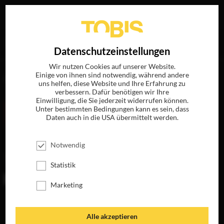
Ihre Suche nach
„Gary D.Roach“
ergab folgende Treffer
EN
Datenschutzeinstellungen
Wir nutzen Cookies auf unserer Website.
Einige von ihnen sind notwendig, während andere
FILME
uns helfen, diese Website und Ihre Erfahrung zu
verbessern. Dafür benötigen wir Ihre
Einwilligung, die Sie jederzeit widerrufen können.
Unter bestimmten Bedingungen kann es sein, dass
Daten auch in die USA übermittelt werden.
Notwendig
Statistik
Marketing
PRISONERS
JETZT AUF BLU-
RAY, DVD &
Alle akzeptieren
DIGITAL