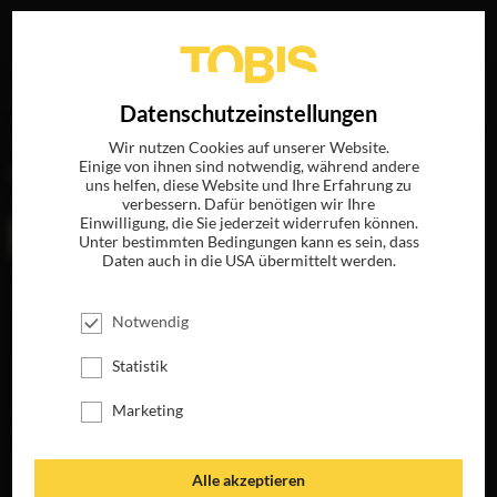
Ihre Suche nach
„Gary Whitta“
ergab folgende Treffer
EN
Datenschutzeinstellungen
Wir nutzen Cookies auf unserer Website.
Einige von ihnen sind notwendig, während andere
FILME
uns helfen, diese Website und Ihre Erfahrung zu
verbessern. Dafür benötigen wir Ihre
Einwilligung, die Sie jederzeit widerrufen können.
Unter bestimmten Bedingungen kann es sein, dass
Daten auch in die USA übermittelt werden.
Notwendig
Statistik
Marketing
THE BOOK OF ELI
JETZT AUF BLU-
RAY, DVD &
Alle akzeptieren
DIGITAL