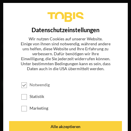
Ihre Suche nach
„Hah Yongsoo“
ergab folgende Treffer
EN
Datenschutzeinstellungen
Wir nutzen Cookies auf unserer Website.
Einige von ihnen sind notwendig, während andere
FILME
uns helfen, diese Website und Ihre Erfahrung zu
verbessern. Dafür benötigen wir Ihre
Einwilligung, die Sie jederzeit widerrufen können.
Unter bestimmten Bedingungen kann es sein, dass
Daten auch in die USA übermittelt werden.
Notwendig
Statistik
Marketing
XIAOS WEG
JETZT AUF DVD &
DIGITAL
Alle akzeptieren