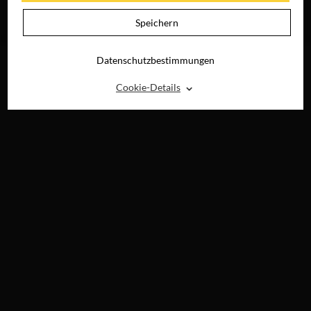
KEINEN SOMMER
JETZT AUF BLU-
Speichern
RAY, DVD &
DIGITAL
Datenschutzbestimmungen
⌃
Cookie-Details