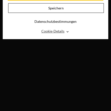
WIR WOLLEN
LEBEN
Speichern
JETZT AUF BLU-
RAY, DVD &
DIGITAL
Datenschutzbestimmungen
⌃
Cookie-Details