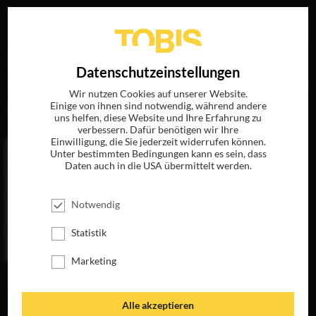
Ihre Suche nach
„Hugo Gélin“
ergab folgende Treffer
EN
Datenschutzeinstellungen
Wir nutzen Cookies auf unserer Website.
Einige von ihnen sind notwendig, während andere
FILME
uns helfen, diese Website und Ihre Erfahrung zu
verbessern. Dafür benötigen wir Ihre
Einwilligung, die Sie jederzeit widerrufen können.
Unter bestimmten Bedingungen kann es sein, dass
Daten auch in die USA übermittelt werden.
Notwendig
Statistik
Marketing
PLÖTZLICH PAPA
JETZT AUF BLU-
RAY, DVD &
Alle akzeptieren
DIGITAL