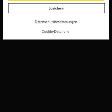
BLU-RAY &
DIGITAL
Speichern
Datenschutzbestimmungen
⌃
Cookie-Details