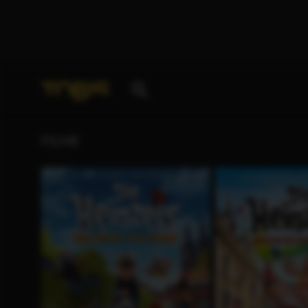
Ihre Suche nach
„Jan Strathmann“
ergab folgende T
FILME