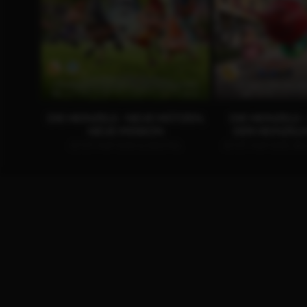
DIE HEINZELS - NEUE MÜTZEN,
DIE HEINZELS
NEUE MISSION
DER HEINZE
JETZT AUF DVD & DIGITAL
JETZT AUF DVD, BL