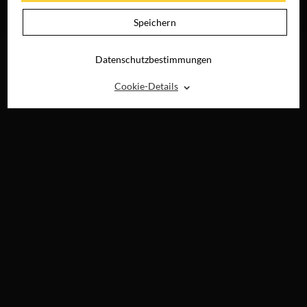
NICHT
JETZT ONLINE
Speichern
SEHEN
Datenschutzbestimmungen
⌃
Cookie-Details