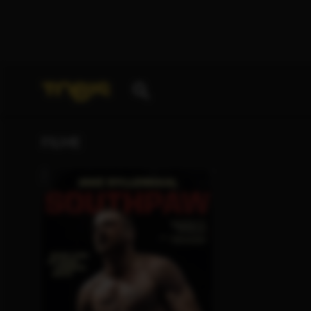
Ihre Suche nach
„Jason Blumenthal“
ergab folgende
FILME