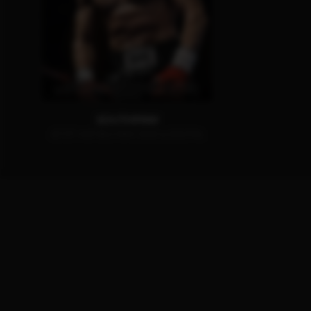
SOUTHPAW
JETZT AUF BLU-RAY, DVD & DIGITAL