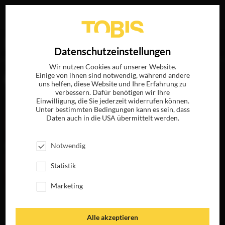
Ihre Suche nach
„Jason Colbeck“
ergab folgende Treffer
EN
Datenschutzeinstellungen
Wir nutzen Cookies auf unserer Website.
Einige von ihnen sind notwendig, während andere
FILME
uns helfen, diese Website und Ihre Erfahrung zu
verbessern. Dafür benötigen wir Ihre
Einwilligung, die Sie jederzeit widerrufen können.
Unter bestimmten Bedingungen kann es sein, dass
Daten auch in die USA übermittelt werden.
Notwendig
Statistik
Marketing
AUGE UM AUGE
JETZT AUF BLU-
RAY, DVD &
Alle akzeptieren
DIGITAL