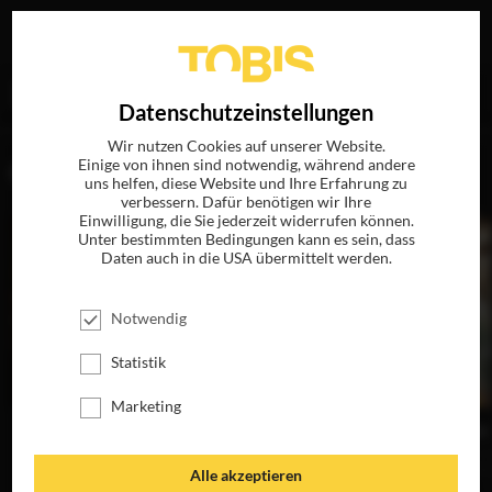
Ihre Suche nach
„Jay Cassidy“
ergab folgende Treffer
EN
Datenschutzeinstellungen
Wir nutzen Cookies auf unserer Website.
Einige von ihnen sind notwendig, während andere
FILME
uns helfen, diese Website und Ihre Erfahrung zu
verbessern. Dafür benötigen wir Ihre
Einwilligung, die Sie jederzeit widerrufen können.
Unter bestimmten Bedingungen kann es sein, dass
Daten auch in die USA übermittelt werden.
Notwendig
Statistik
Marketing
AMERICAN
BETTY ANNE
INTO THE WILD
THE
HUSTLE
WATERS
JETZT AUF BLU-
JETZ
JETZT AUF BLU-
JETZT AUF BLU-
RAY, DVD &
RA
Alle akzeptieren
RAY, DVD &
RAY, DVD &
DIGITAL