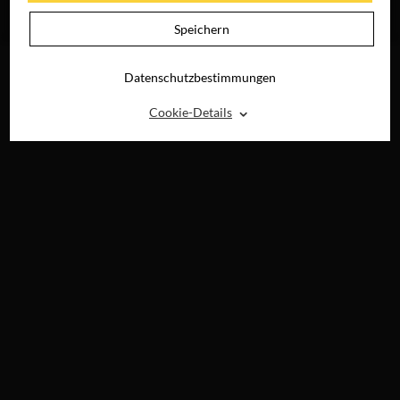
JETZT AUF BLU-
RAY, DVD &
Speichern
DIGITAL
Datenschutzbestimmungen
⌃
Cookie-Details