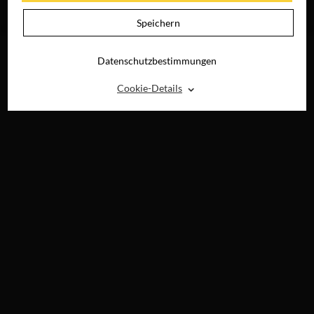
NICHT
RAY, DVD &
DIGITAL
JETZT ONLINE
Speichern
SEHEN
Datenschutzbestimmungen
⌃
Cookie-Details