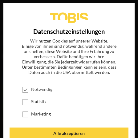
Ihre Suche nach
„Jean-Yves Roubin“
ergab folgende
EN
Datenschutzeinstellungen
Treffer
Wir nutzen Cookies auf unserer Website.
Einige von ihnen sind notwendig, während andere
uns helfen, diese Website und Ihre Erfahrung zu
FILME
verbessern. Dafür benötigen wir Ihre
Einwilligung, die Sie jederzeit widerrufen können.
Unter bestimmten Bedingungen kann es sein, dass
Daten auch in die USA übermittelt werden.
Notwendig
Statistik
Marketing
DER PFAU
MEINEN HASS
Alle akzeptieren
BEKOMMT IHR
JETZT AUF BLU-