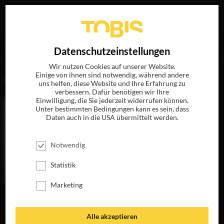
Ihre Suche nach
„Jim Denault“
ergab folgende Treffer
EN
Datenschutzeinstellungen
Wir nutzen Cookies auf unserer Website.
Einige von ihnen sind notwendig, während andere
FILME
uns helfen, diese Website und Ihre Erfahrung zu
verbessern. Dafür benötigen wir Ihre
Einwilligung, die Sie jederzeit widerrufen können.
Unter bestimmten Bedingungen kann es sein, dass
Daten auch in die USA übermittelt werden.
Notwendig
Statistik
Marketing
BAD MOMS
JETZT AUF BLU-
RAY, DVD &
Alle akzeptieren
DIGITAL