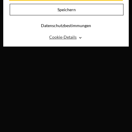
JETZT AUF BLU-
RAY, DVD &
Speichern
DIGITAL
Datenschutzbestimmungen
⌃
Cookie-Details