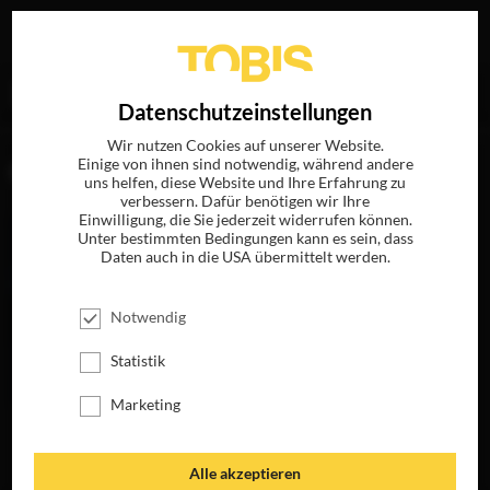
Ihre Suche nach
„John Davis“
ergab folgende Treffer
EN
Datenschutzeinstellungen
Wir nutzen Cookies auf unserer Website.
Einige von ihnen sind notwendig, während andere
FILME
uns helfen, diese Website und Ihre Erfahrung zu
verbessern. Dafür benötigen wir Ihre
Einwilligung, die Sie jederzeit widerrufen können.
Unter bestimmten Bedingungen kann es sein, dass
Daten auch in die USA übermittelt werden.
Notwendig
Statistik
Marketing
FLIGHT RISK
JETZT AUF 4K-
UHD, BLU-RAY,
Alle akzeptieren
DVD & DIGITAL