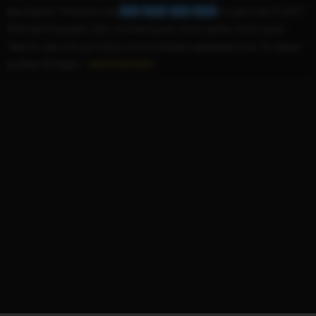
Baumgardt, Filmstarts.de)
John
Davis
John
Davis
fungiert bei FLIGHT
RISK als Produzent. Der US-Amerikaner ist ein echter Hollywood-
Veteran, der sich auf Action und Komödien spezialisiert hat. Zu seinen
größten Erfolgen...
WEITERLESEN