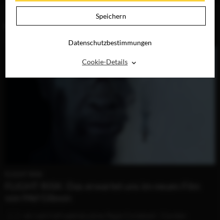
Speichern
BLOG (1)
Datenschutzbestimmungen
⌃
Cookie-Details
FLIGHT RISK
FLIGHT RISK: Das erwartet uns im neuen Film
von Mel Gibson
...[...] – ein wahrhaft spektakuläres Regie-Comeback.“ (Carsten