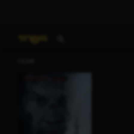
Ihre Suche nach
„Jon Huddle“
ergab folgende Treff
FILME