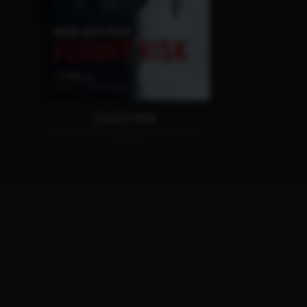
FLIGHT RISK
JETZT AUF 4K-UHD, BLU-RAY, DVD &
DIGITAL