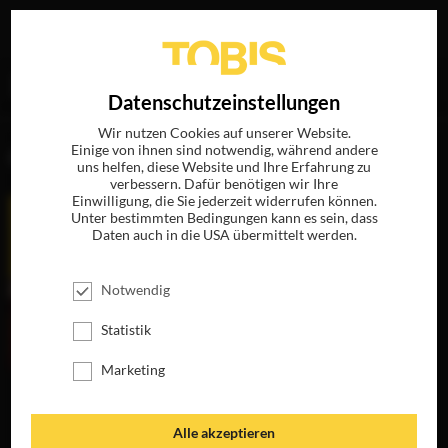
Ihre Suche nach
„José Salcedo“
ergab folgende Treffer
EN
Datenschutzeinstellungen
Wir nutzen Cookies auf unserer Website.
Einige von ihnen sind notwendig, während andere
FILME
uns helfen, diese Website und Ihre Erfahrung zu
verbessern. Dafür benötigen wir Ihre
Einwilligung, die Sie jederzeit widerrufen können.
Unter bestimmten Bedingungen kann es sein, dass
Daten auch in die USA übermittelt werden.
Notwendig
Statistik
Marketing
JULIETA
FLIEGENDE
DIE HAUT, IN DER
LIEBENDE
ICH WOHNE
JETZT AUF BLU-
RAY, DVD &
JETZT AUF BLU-
JETZT AUF BLU-
Alle akzeptieren
DIGITAL
RAY, DVD &
RAY, DVD &