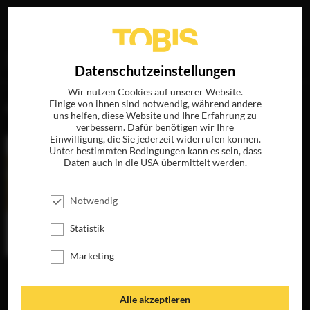
Ihre Suche nach
„Kathy Nelson“
ergab folgende Treffer
EN
Datenschutzeinstellungen
Wir nutzen Cookies auf unserer Website.
Einige von ihnen sind notwendig, während andere
FILME
uns helfen, diese Website und Ihre Erfahrung zu
verbessern. Dafür benötigen wir Ihre
Einwilligung, die Sie jederzeit widerrufen können.
Unter bestimmten Bedingungen kann es sein, dass
Daten auch in die USA übermittelt werden.
Notwendig
Statistik
Marketing
LOVE HAPPENS
JETZT AUF BLU-
RAY, DVD &
Alle akzeptieren
DIGITAL