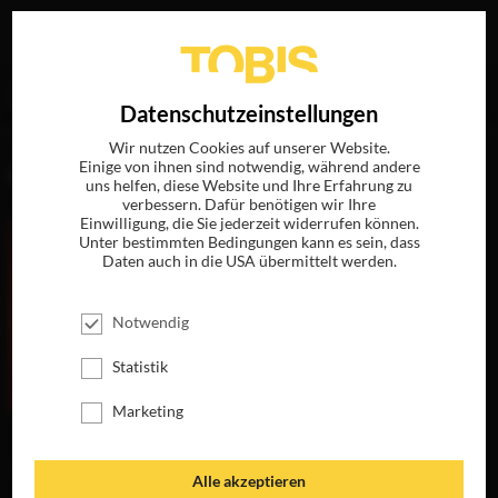
Ihre Suche nach
„Kelly Reilly“
ergab folgende Treffer
EN
Datenschutzeinstellungen
Wir nutzen Cookies auf unserer Website.
Einige von ihnen sind notwendig, während andere
FILME
uns helfen, diese Website und Ihre Erfahrung zu
verbessern. Dafür benötigen wir Ihre
Einwilligung, die Sie jederzeit widerrufen können.
Unter bestimmten Bedingungen kann es sein, dass
Daten auch in die USA übermittelt werden.
Notwendig
Statistik
Marketing
L'AUBERGE
L'AUBERGE
ESPAGNOLE -
ESPAGNOLE -
WIEDERSEHEN IN
BARCELONA FÜR
Alle akzeptieren
ST. PETERSBURG
EIN JAHR