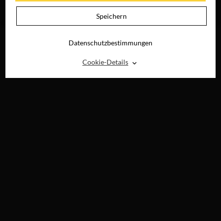
JETZT AUF BLU-
JETZT AUF BLU-
RAY, DVD &
RAY, DVD &
Speichern
DIGITAL
DIGITAL
Datenschutzbestimmungen
⌃
Cookie-Details