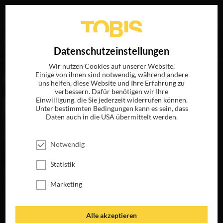
Ihre Suche nach
„Kerry Fox“
ergab folgende Treffer
EN
Datenschutzeinstellungen
Wir nutzen Cookies auf unserer Website.
Einige von ihnen sind notwendig, während andere
FILME
uns helfen, diese Website und Ihre Erfahrung zu
verbessern. Dafür benötigen wir Ihre
Einwilligung, die Sie jederzeit widerrufen können.
Unter bestimmten Bedingungen kann es sein, dass
Daten auch in die USA übermittelt werden.
Notwendig
Statistik
Marketing
BRIGHT STAR
JETZT AUF BLU-
RAY, DVD &
Alle akzeptieren
DIGITAL