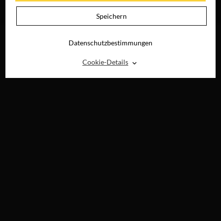
JETZT AUF BLU-
RAY, DVD &
Speichern
DIGITAL
Datenschutzbestimmungen
⌃
Cookie-Details