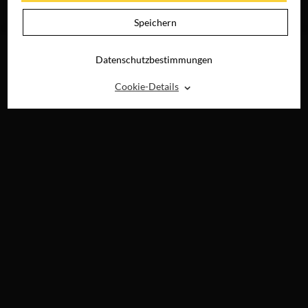
JETZT AUF BLU-
RAY, DVD &
Speichern
DIGITAL
Datenschutzbestimmungen
⌃
Cookie-Details