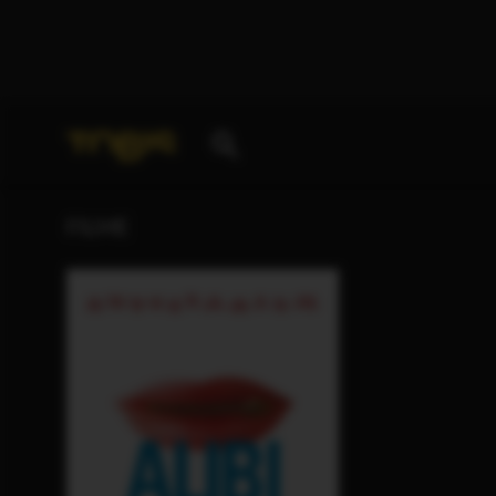
Ihre Suche nach
„Kurt Mattila & Matt Checkowski
FILME