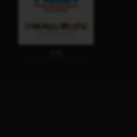
ALIBI
JETZT AUF BLU-RAY, DVD & DIGITAL