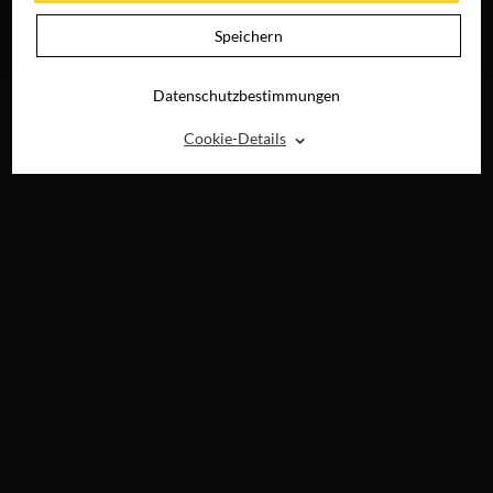
KLEOPATRA
JETZT AUF BLU-
Speichern
RAY, DVD &
DIGITAL
Datenschutzbestimmungen
⌃
Cookie-Details