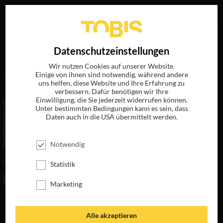
Ihre Suche nach
„Letty Aronson“
ergab folgende Treffer
EN
Datenschutzeinstellungen
Wir nutzen Cookies auf unserer Website.
Einige von ihnen sind notwendig, während andere
FILME
uns helfen, diese Website und Ihre Erfahrung zu
verbessern. Dafür benötigen wir Ihre
Einwilligung, die Sie jederzeit widerrufen können.
Unter bestimmten Bedingungen kann es sein, dass
Daten auch in die USA übermittelt werden.
Notwendig
Statistik
Marketing
TO ROME WITH
LOVE
JETZT AUF BLU-
Alle akzeptieren
RAY, DVD &