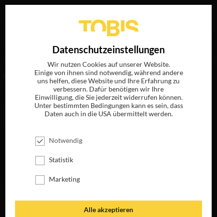
Ihre Suche nach
„Line Kruse“
ergab folgende Treffer
EN
Datenschutzeinstellungen
Wir nutzen Cookies auf unserer Website.
Einige von ihnen sind notwendig, während andere
FILME
uns helfen, diese Website und Ihre Erfahrung zu
verbessern. Dafür benötigen wir Ihre
Einwilligung, die Sie jederzeit widerrufen können.
Unter bestimmten Bedingungen kann es sein, dass
Daten auch in die USA übermittelt werden.
Notwendig
Statistik
Marketing
EINE FAMILIE
JETZT AUF BLU-
RAY, DVD &
Alle akzeptieren
DIGITAL