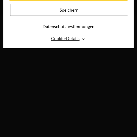
JETZT AUF BLU-
RAY, DVD &
Speichern
DIGITAL
Datenschutzbestimmungen
⌃
Cookie-Details