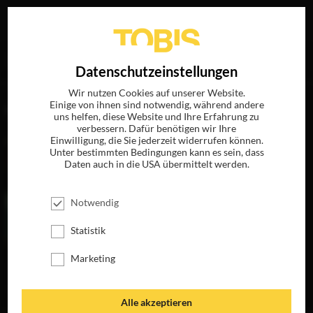
Ihre Suche nach
„Liu Luyi“
ergab folgende Treffer
EN
Datenschutzeinstellungen
Wir nutzen Cookies auf unserer Website.
Einige von ihnen sind notwendig, während andere
FILME
uns helfen, diese Website und Ihre Erfahrung zu
verbessern. Dafür benötigen wir Ihre
Einwilligung, die Sie jederzeit widerrufen können.
Unter bestimmten Bedingungen kann es sein, dass
Daten auch in die USA übermittelt werden.
Notwendig
Statistik
Marketing
XIAOS WEG
JETZT AUF DVD &
DIGITAL
Alle akzeptieren