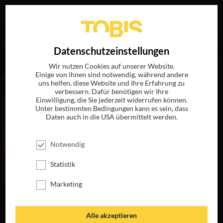
Ihre Suche nach
„Loïc Dury“
ergab folgende Treffer
EN
Datenschutzeinstellungen
Wir nutzen Cookies auf unserer Website.
Einige von ihnen sind notwendig, während andere
FILME
uns helfen, diese Website und Ihre Erfahrung zu
verbessern. Dafür benötigen wir Ihre
Einwilligung, die Sie jederzeit widerrufen können.
Unter bestimmten Bedingungen kann es sein, dass
Daten auch in die USA übermittelt werden.
Notwendig
Statistik
Marketing
L'AUBERGE
ESPAGNOLE -
WIEDERSEHEN IN
Alle akzeptieren
ST. PETERSBURG