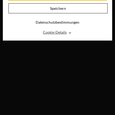
JETZT AUF BLU-
RAY, DVD &
Speichern
DIGITAL
Datenschutzbestimmungen
⌃
Cookie-Details